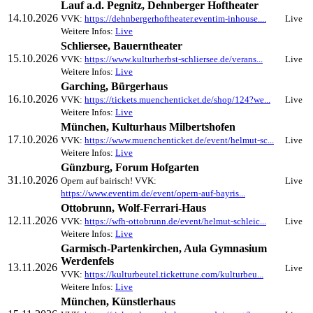
Lauf a.d. Pegnitz, Dehnberger Hoftheater
14.10.2026
VVK:
https://dehnbergerhoftheater.eventim-inhouse....
Live
Weitere Infos:
Live
Schliersee, Bauerntheater
15.10.2026
VVK:
https://www.kulturherbst-schliersee.de/verans...
Live
Weitere Infos:
Live
Garching, Bürgerhaus
16.10.2026
VVK:
https://tickets.muenchenticket.de/shop/124?we...
Live
Weitere Infos:
Live
München, Kulturhaus Milbertshofen
17.10.2026
VVK:
https://www.muenchenticket.de/event/helmut-sc...
Live
Weitere Infos:
Live
Günzburg, Forum Hofgarten
31.10.2026
Opern auf bairisch! VVK:
Live
https://www.eventim.de/event/opern-auf-bayris...
Ottobrunn, Wolf-Ferrari-Haus
12.11.2026
VVK:
https://wfh-ottobrunn.de/event/helmut-schleic...
Live
Weitere Infos:
Live
Garmisch-Partenkirchen, Aula Gymnasium
Werdenfels
13.11.2026
Live
VVK:
https://kulturbeutel.tickettune.com/kulturbeu...
Weitere Infos:
Live
München, Künstlerhaus