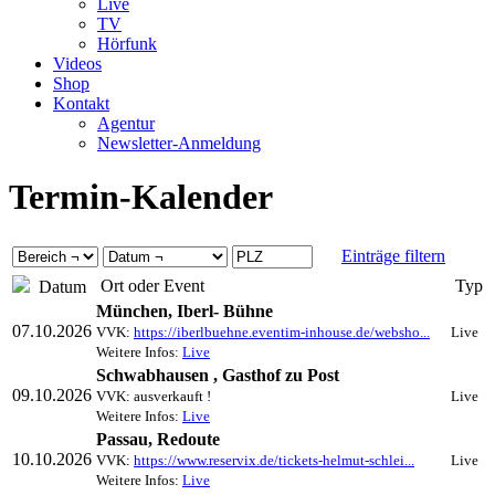
Live
TV
Hörfunk
Videos
Shop
Kontakt
Agentur
Newsletter-Anmeldung
Termin-Kalender
Einträge filtern
Ort oder Event
Typ
Datum
München, Iberl- Bühne
07.10.2026
VVK:
https://iberlbuehne.eventim-inhouse.de/websho...
Live
Weitere Infos:
Live
Schwabhausen , Gasthof zu Post
09.10.2026
VVK: ausverkauft !
Live
Weitere Infos:
Live
Passau, Redoute
10.10.2026
VVK:
https://www.reservix.de/tickets-helmut-schlei...
Live
Weitere Infos:
Live